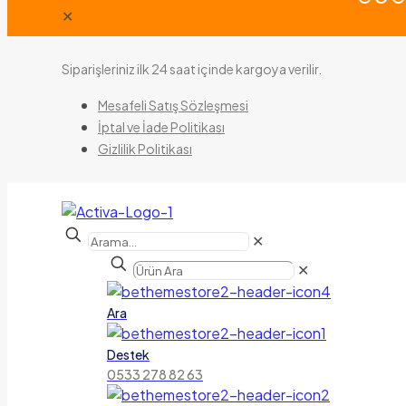
✕
Siparişleriniz ilk 24 saat içinde kargoya verilir.
Mesafeli Satış Sözleşmesi
İptal ve İade Politikası
Gizlilik Politikası
✕
✕
Ara
Destek
0533 278 82 63