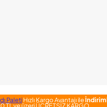
ı Paleti
Hızlı Kargo Avantajı ile
İndirim
0 TL ve üzeri ÜCRETSİZ KARGO