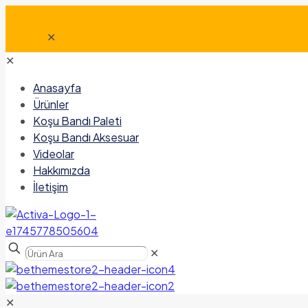
✕
✕
Anasayfa
Ürünler
Koşu Bandı Paleti
Koşu Bandı Aksesuar
Videolar
Hakkımızda
İletişim
✕
✕