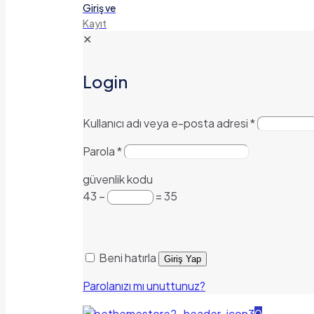
Giriş ve
Kayıt
✕
Login
Kullanıcı adı veya e-posta adresi
*
Parola
*
güvenlik kodu
43 −
= 35
Beni hatırla
Giriş Yap
Parolanızı mı unuttunuz?
0