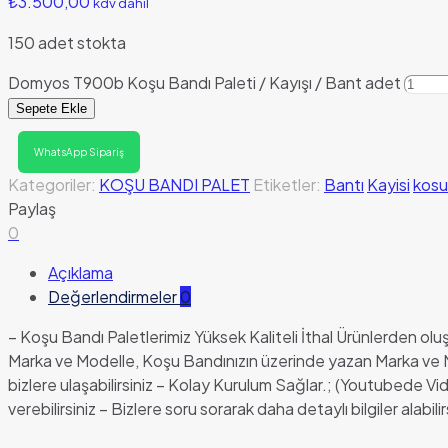
₺
3.500,00
kdv dahil
150 adet stokta
Domyos T900b Koşu Bandı Paleti / Kayışı / Bant adet
Sepete Ekle
WhatsApp Sipariş
Kategoriler:
KOŞU BANDI PALET
Etiketler:
Bantı
Kayisi
kosu
Paylaş
0
Açıklama
Değerlendirmeler
0
– Koşu Bandı Paletlerimiz Yüksek Kaliteli İthal Ürünlerden o
Marka ve Modelle, Koşu Bandınızın üzerinde yazan Marka ve M
bizlere ulaşabilirsiniz – Kolay Kurulum Sağlar.; (Youtubede 
verebilirsiniz – Bizlere soru sorarak daha detaylı bilgiler alabilir