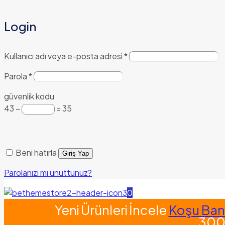
Login
Kullanıcı adı veya e-posta adresi
*
Parola
*
güvenlik kodu
43 −
= 35
Beni hatırla
Giriş Yap
Parolanızı mı unuttunuz?
0
Yeni Ürünleri İncele
Koşu Band
300