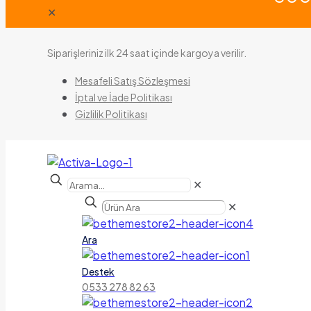
✕
Siparişleriniz ilk 24 saat içinde kargoya verilir.
Mesafeli Satış Sözleşmesi
İptal ve İade Politikası
Gizlilik Politikası
✕
✕
Ara
Destek
0533 278 82 63