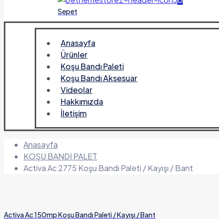
Sepet
Anasayfa
Ürünler
Koşu Bandı Paleti
Koşu Bandı Aksesuar
Videolar
Hakkımızda
İletişim
Anasayfa
KOŞU BANDI PALET
Activa Ac 2775 Koşu Bandı Paleti / Kayışı / Bant
Activa Ac 150mp Koşu Bandı Paleti / Kayışı / Bant