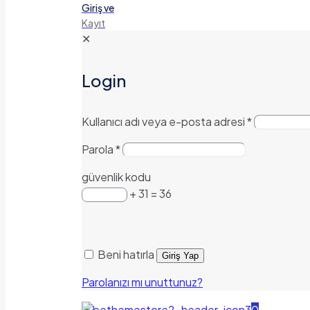
Giriş ve
Kayıt
✕
Login
Kullanıcı adı veya e-posta adresi
*
Parola
*
güvenlik kodu
+ 31 = 36
Beni hatırla
Giriş Yap
Parolanızı mı unuttunuz?
0