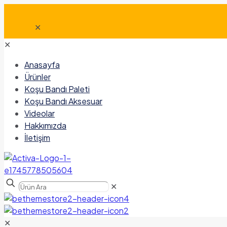
✕
✕
Anasayfa
Ürünler
Koşu Bandı Paleti
Koşu Bandı Aksesuar
Videolar
Hakkımızda
İletişim
✕
✕