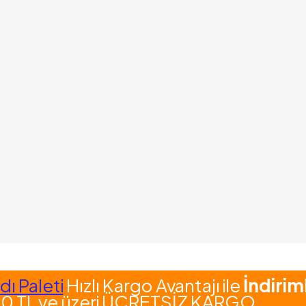
ı Paleti
Hızlı Kargo Avantajı ile
İndirim
0 TL ve üzeri ÜCRETSİZ KARGO