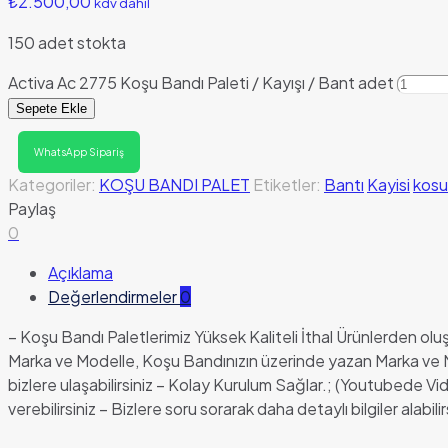
₺
2.500,00
kdv dahil
150 adet stokta
Activa Ac 2775 Koşu Bandı Paleti / Kayışı / Bant adet
Sepete Ekle
WhatsApp Sipariş
Kategoriler:
KOŞU BANDI PALET
Etiketler:
Bantı
Kayisi
kosu
Paylaş
0
Açıklama
Değerlendirmeler
0
– Koşu Bandı Paletlerimiz Yüksek Kaliteli İthal Ürünlerden o
Marka ve Modelle, Koşu Bandınızın üzerinde yazan Marka ve M
bizlere ulaşabilirsiniz – Kolay Kurulum Sağlar.; (Youtubede 
verebilirsiniz – Bizlere soru sorarak daha detaylı bilgiler alabilir