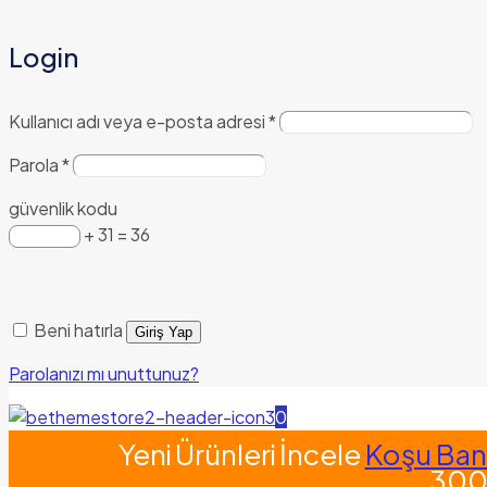
Login
Kullanıcı adı veya e-posta adresi
*
Parola
*
güvenlik kodu
+ 31 = 36
Beni hatırla
Giriş Yap
Parolanızı mı unuttunuz?
0
Yeni Ürünleri İncele
Koşu Band
300