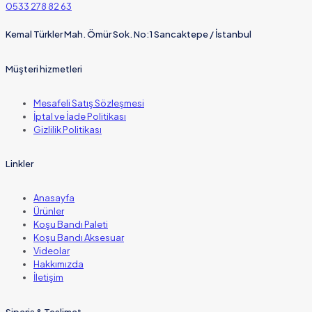
0533 278 82 63
Kemal Türkler Mah. Ömür Sok. No:1 Sancaktepe / İstanbul
Müşteri hizmetleri
Mesafeli Satış Sözleşmesi
İptal ve İade Politikası
Gizlilik Politikası
Linkler
Anasayfa
Ürünler
Koşu Bandı Paleti
Koşu Bandı Aksesuar
Videolar
Hakkımızda
İletişim
Sipariş & Teslimat