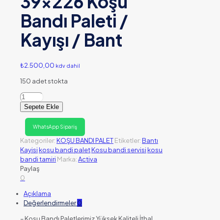
39×226 Koşu
Bandı Paleti /
Kayışı / Bant
₺
2.500,00
kdv dahil
150 adet stokta
39x226
Koşu
Sepete Ekle
Bandı
Paleti
WhatsApp Sipariş
/
Kategoriler:
KOŞU BANDI PALET
Etiketler:
Bantı
Kayışı
Kayisi
kosu bandi palet
Kosu bandi servisi
kosu
/
bandi tamiri
Marka:
Activa
Bant
Paylaş
adet
0
Açıklama
Değerlendirmeler
0
– Koşu Bandı Paletlerimiz Yüksek Kaliteli İthal