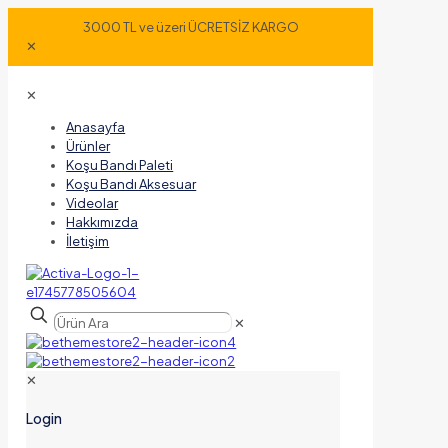
3000 TL ve üzeri ÜCRETSİZ KARGO
✕
✕
Anasayfa
Ürünler
Koşu Bandı Paleti
Koşu Bandı Aksesuar
Videolar
Hakkımızda
İletişim
✕
✕
Login