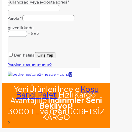
Kullanıcı adı veya e-posta adresi
*
Parola
*
güvenlik kodu
− 6 = 3
Beni hatırla
Giriş Yap
Parolanızı mı unuttunuz?
0
Yeni Ürünleri İncele
Koşu
Bandı Paleti
Hızlı Kargo
Avantajı ile
İndirimler Seni
Bekliyor!
3000 TL ve üzeri ÜCRETSİZ
KARGO
✕