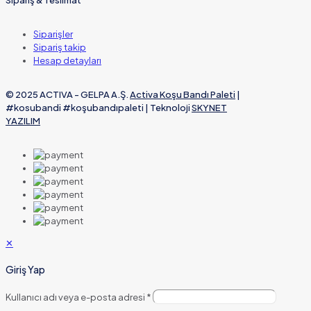
Siparişler
Sipariş takip
Hesap detayları
© 2025 ACTIVA - GELPA A.Ş.
Activa Koşu Bandı Paleti
|
#kosubandi #koşubandıpaleti | Teknoloji
SKYNET
YAZILIM
✕
Giriş Yap
Kullanıcı adı veya e-posta adresi
*