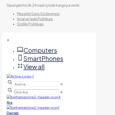
Siparişleriniz ilk 24 saat içinde kargoya verilir.
Mesafeli Satış Sözleşmesi
İptal ve İade Politikası
Gizlilik Politikası
✕
Computers
SmartPhones
View all
✕
✕
Ara
Destek