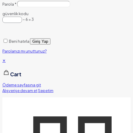
Parola
*
güvenlik kodu
− 6 = 3
Beni hatırla
Giriş Yap
Parolanızı mı unuttunuz?
✕
Cart
Ödeme sayfasına git
Alışverişe devam et
Sepetim