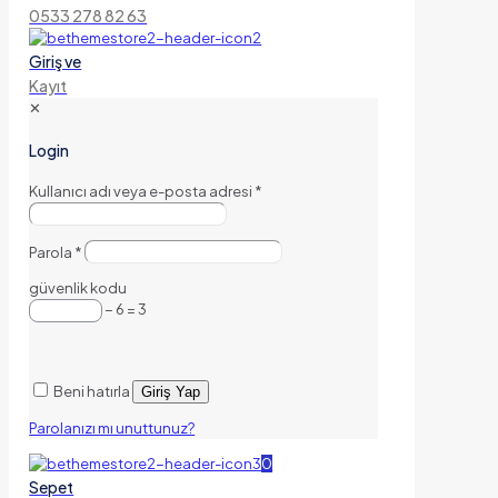
0533 278 82 63
Giriş ve
Kayıt
✕
Login
Kullanıcı adı veya e-posta adresi
*
Parola
*
güvenlik kodu
− 6 = 3
Beni hatırla
Giriş Yap
Parolanızı mı unuttunuz?
0
Sepet