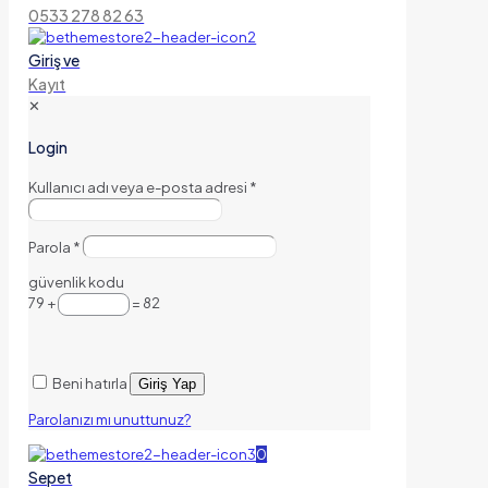
0533 278 82 63
Giriş ve
Kayıt
✕
Login
Kullanıcı adı veya e-posta adresi
*
Parola
*
güvenlik kodu
79 +
= 82
Beni hatırla
Giriş Yap
Parolanızı mı unuttunuz?
0
Sepet