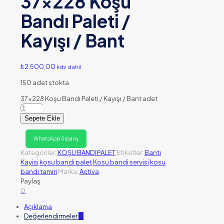
37×228 Koşu
Bandı Paleti /
Kayışı / Bant
₺
2.500,00
kdv dahil
150 adet stokta
37x228 Koşu Bandı Paleti / Kayışı / Bant adet
Sepete Ekle
WhatsApp Sipariş
Kategoriler:
KOŞU BANDI PALET
Etiketler:
Bantı
Kayisi
kosu bandi palet
Kosu bandi servisi
kosu
bandi tamiri
Marka:
Activa
Paylaş
0
Açıklama
Değerlendirmeler
0