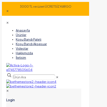
3000 TL ve üzeri ÜCRETSİZ KARGO
✕
✕
Anasayfa
Ürünler
Koşu Bandı Paleti
Koşu Bandı Aksesuar
Videolar
Hakkımızda
İletişim
✕
✕
Login