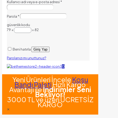
Kullanıcı adı veya e-posta adresi
*
Parola
*
güvenlik kodu
79 +
= 82
Beni hatırla
Giriş Yap
Parolanızı mı unuttunuz?
0
Yeni Ürünleri İncele
Koşu
Bandı Paleti
Hızlı Kargo
Avantajı ile
İndirimler Seni
Bekliyor!
3000 TL ve üzeri ÜCRETSİZ
KARGO
✕