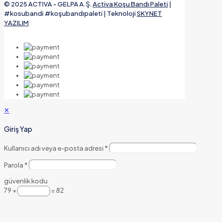
© 2025 ACTIVA - GELPA A.Ş.
Activa Koşu Bandı Paleti
|
#kosubandi #koşubandıpaleti | Teknoloji
SKYNET
YAZILIM
✕
Giriş Yap
Kullanıcı adı veya e-posta adresi
*
Parola
*
güvenlik kodu
79 +
= 82