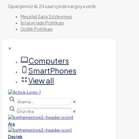
Siparişleriniz ilk 24 saat içinde kargoya verilir.
Mesafeli Satış Sözleşmesi
İptal ve İade Politikası
Gizlilik Politikası
✕
Computers
SmartPhones
View all
✕
✕
Ara
Destek