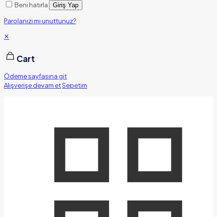
Beni hatırla
Giriş Yap
Parolanızı mı unuttunuz?
✕
Cart
Ödeme sayfasına git
Alışverişe devam et
Sepetim