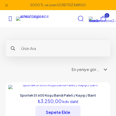
✕
3000 TL ve üzeri ÜCRETSİZ KARGO
0
Sportek St 600 Koşu Bandı Paleti / Kayışı / Bant
₺
3.250,00
kdv dahil
Sepete Ekle