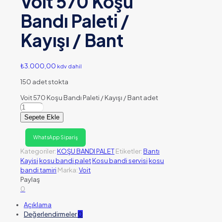
Voit 570 Koşu
Bandı Paleti /
Kayışı / Bant
₺
3.000,00
kdv dahil
150 adet stokta
Voit 570 Koşu Bandı Paleti / Kayışı / Bant adet
Sepete Ekle
WhatsApp Sipariş
Kategoriler:
KOŞU BANDI PALET
Etiketler:
Bantı
Kayisi
kosu bandi palet
Kosu bandi servisi
kosu
bandi tamiri
Marka:
Voit
Paylaş
0
Açıklama
Değerlendirmeler
0