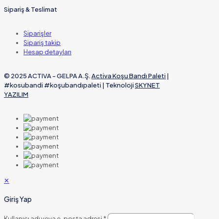
Sipariş & Teslimat
Siparişler
Sipariş takip
Hesap detayları
© 2025 ACTIVA - GELPA A.Ş.
Activa Koşu Bandı Paleti
|
#kosubandi #koşubandıpaleti | Teknoloji
SKYNET
YAZILIM
✕
Giriş Yap
Kullanıcı adı veya e-posta adresi
*