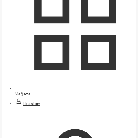
Mağaza
Hesabım