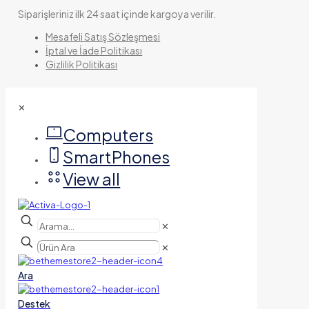
Siparişleriniz ilk 24 saat içinde kargoya verilir.
Mesafeli Satış Sözleşmesi
İptal ve İade Politikası
Gizlilik Politikası
✕
Computers
SmartPhones
View all
✕
✕
Ara
Destek