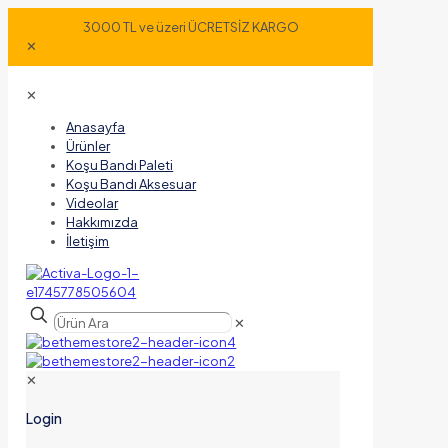
3000 TL ve üzeri ÜCRETSİZ KARGO
✕
✕
Anasayfa
Ürünler
Koşu Bandı Paleti
Koşu Bandı Aksesuar
Videolar
Hakkımızda
İletişim
✕
✕
Login