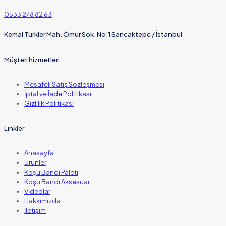
0533 278 82 63
Kemal Türkler Mah. Ömür Sok. No:1 Sancaktepe / İstanbul
Müşteri hizmetleri
Mesafeli Satış Sözleşmesi
İptal ve İade Politikası
Gizlilik Politikası
Linkler
Anasayfa
Ürünler
Koşu Bandı Paleti
Koşu Bandı Aksesuar
Videolar
Hakkımızda
İletişim