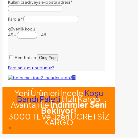
Kullanıcı adı veya e-posta adresi
*
Parola
*
güvenlik kodu
45 +
= 48
Beni hatırla
Giriş Yap
Parolanızı mı unuttunuz?
0
Yeni Ürünleri İncele
Koşu
Bandı Paleti
Hızlı Kargo
Avantajı ile
İndirimler Seni
Bekliyor!
3000 TL ve üzeri ÜCRETSİZ
KARGO
✕