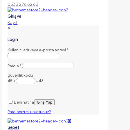
0533 278 82 63
Giriş ve
Kayıt
✕
Login
Kullanıcı adı veya e-posta adresi
*
Parola
*
güvenlik kodu
45 +
= 48
Beni hatırla
Giriş Yap
Parolanızı mı unuttunuz?
0
Sepet