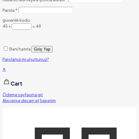
Parola
*
güvenlik kodu
45 +
= 48
Beni hatırla
Giriş Yap
Parolanızı mı unuttunuz?
✕
Cart
Ödeme sayfasına git
Alışverişe devam et
Sepetim