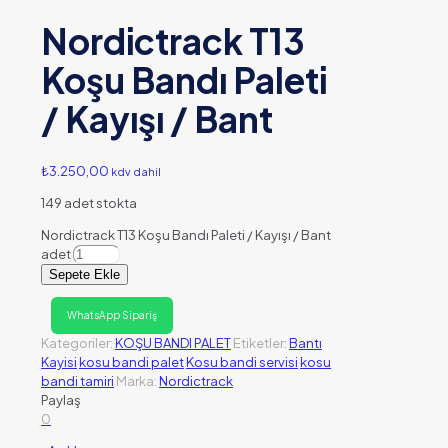
Nordictrack T13
Koşu Bandı Paleti
/ Kayışı / Bant
₺
3.250,00
kdv dahil
149 adet stokta
Nordictrack T13 Koşu Bandı Paleti / Kayışı / Bant
adet
Sepete Ekle
WhatsApp Sipariş
Kategoriler:
KOŞU BANDI PALET
Etiketler:
Bantı
Kayisi
kosu bandi palet
Kosu bandi servisi
kosu
bandi tamiri
Marka:
Nordictrack
Paylaş
0