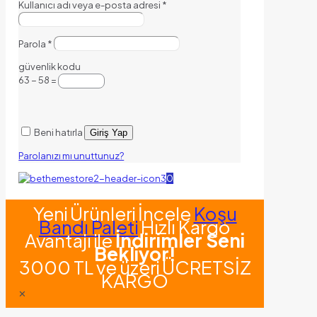
Kullanıcı adı veya e-posta adresi
*
Parola
*
güvenlik kodu
63 − 58 =
Beni hatırla
Giriş Yap
Parolanızı mı unuttunuz?
0
Yeni Ürünleri İncele
Koşu
Bandı Paleti
Hızlı Kargo
Avantajı ile
İndirimler Seni
Bekliyor!
3000 TL ve üzeri ÜCRETSİZ
KARGO
✕