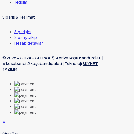
İletişim
Sipariş & Teslimat
Siparişler
Sipariş takip
Hesap detayları
© 2025 ACTIVA - GELPA A.Ş.
Activa Koşu Bandı Paleti
|
#kosubandi #koşubandıpaleti | Teknoloji
SKYNET
YAZILIM
✕
Giriş Yap