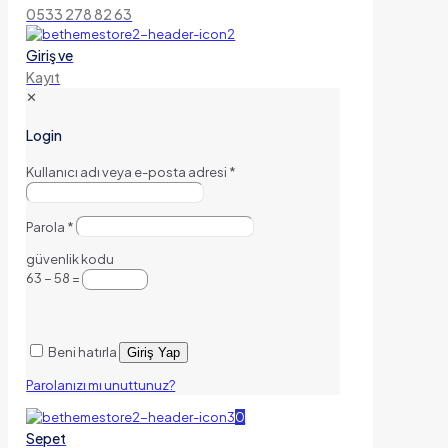
0533 278 82 63
Giriş ve
Kayıt
✕
Login
Kullanıcı adı veya e-posta adresi
*
Parola
*
güvenlik kodu
63 − 58 =
Beni hatırla
Giriş Yap
Parolanızı mı unuttunuz?
0
Sepet