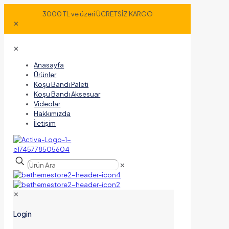
3000 TL ve üzeri ÜCRETSİZ KARGO
✕
✕
Anasayfa
Ürünler
Koşu Bandı Paleti
Koşu Bandı Aksesuar
Videolar
Hakkımızda
İletişim
✕
✕
Login