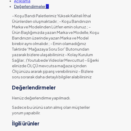
Açıklama
Değerlendirmeler
0
– Koşu Bandı Paletlerimiz Yüksek Kaliteli İthal
Ürünlerden oluşmaktadır.; – Koşu Bandınızın
Marka ve Modelinden Lütfen emin olunuz.; –
Ürün Başlığımızda yazan Marka ve Modelle, Koşu
Bandınızın üzerinde yazan Marka ve Model
birebir aynı olmalıdır.; – Emin olamadığınız
Taktirde “Mağazaya Soru Sor” Butonundan
yazarak bizlere ulaşabilirsiniz – Kolay Kurulum
Sağlar.; (Youtubede Videolar Mevcuttur) – Eğerki
elinizde ÖLÇÜ mevcutsa mağaza içinden
Ölçünüzu ararak şiparış verebilirsiniz – Bizlere
soru sorarak daha detaylı bilgiler alabilirsiniz
Değerlendirmeler
Henüz değerlendirme yapılmadı.
Sadece bu ürünü satın almış olan müşteriler
yorum yapabilir.
İlgili ürünler