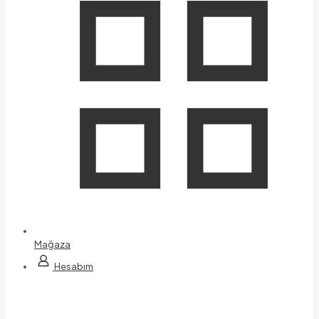
Mağaza
Hesabım