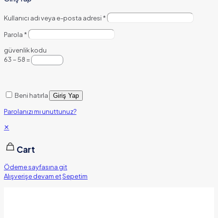
Kullanıcı adı veya e-posta adresi
*
Parola
*
güvenlik kodu
63 − 58 =
Beni hatırla
Giriş Yap
Parolanızı mı unuttunuz?
✕
Cart
Ödeme sayfasına git
Alışverişe devam et
Sepetim