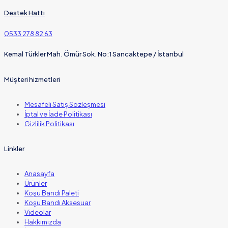
Destek Hattı
0533 278 82 63
Kemal Türkler Mah. Ömür Sok. No:1 Sancaktepe / İstanbul
Müşteri hizmetleri
Mesafeli Satış Sözleşmesi
İptal ve İade Politikası
Gizlilik Politikası
Linkler
Anasayfa
Ürünler
Koşu Bandı Paleti
Koşu Bandı Aksesuar
Videolar
Hakkımızda