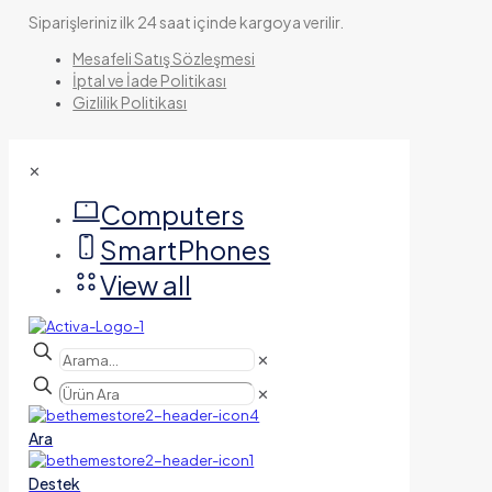
Siparişleriniz ilk 24 saat içinde kargoya verilir.
Mesafeli Satış Sözleşmesi
İptal ve İade Politikası
Gizlilik Politikası
✕
Computers
SmartPhones
View all
✕
✕
Ara
Destek