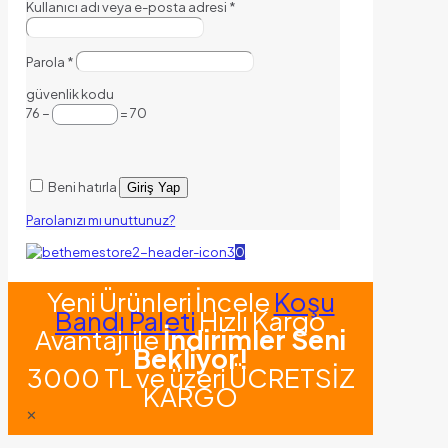
Kullanıcı adı veya e-posta adresi
*
Parola
*
güvenlik kodu
76 −
= 70
Beni hatırla
Giriş Yap
Parolanızı mı unuttunuz?
0
Yeni Ürünleri İncele
Koşu
Bandı Paleti
Hızlı Kargo
Avantajı ile
İndirimler Seni
Bekliyor!
3000 TL ve üzeri ÜCRETSİZ
KARGO
✕