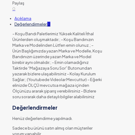
Paylaş
0
Açıklama
Değerlendirmeler
0
– Koşu Bandı Paletlerimiz Yüksek Kaliteli İthal
Ürünlerden oluşmaktadır.; – Koşu Bandınızın
Marka ve Modelinden Lütfen emin olunuz.; –
Ürün Başlığımızda yazan Marka ve Modelle, Koşu
Bandınızın üzerinde yazan Marka ve Model
birebir aynı olmalıdır.; – Emin olamadığınız
Taktirde “Mağazaya Soru Sor” Butonundan
yazarak bizlere ulaşabilirsiniz – Kolay Kurulum
Sağlar.; (Youtubede Videolar Mevcuttur) – Eğerki
elinizde ÖLÇÜ mevcutsa mağaza içinden
Ölçünüzu ararak şiparış verebilirsiniz – Bizlere
soru sorarak daha detaylı bilgiler alabilirsiniz
Değerlendirmeler
Henüz değerlendirme yapılmadı.
Sadece bu ürünü satın almış olan müşteriler
yorum yapabilir.