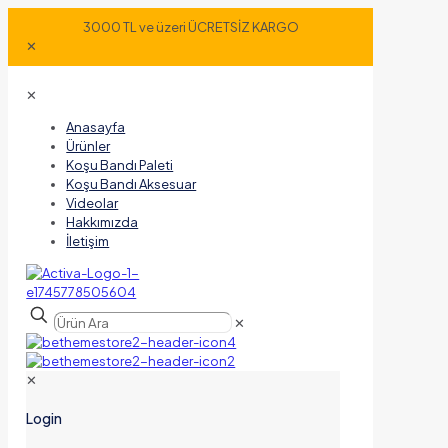
3000 TL ve üzeri ÜCRETSİZ KARGO
✕
✕
Anasayfa
Ürünler
Koşu Bandı Paleti
Koşu Bandı Aksesuar
Videolar
Hakkımızda
İletişim
✕
✕
Login