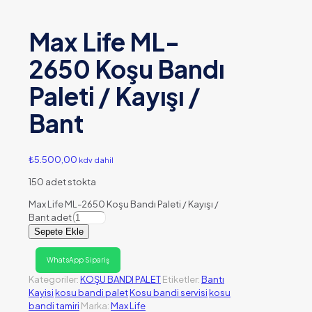
Max Life ML-
2650 Koşu Bandı
Paleti / Kayışı /
Bant
₺
5.500,00
kdv dahil
150 adet stokta
Max Life ML-2650 Koşu Bandı Paleti / Kayışı /
Bant adet
Sepete Ekle
WhatsApp Sipariş
Kategoriler:
KOŞU BANDI PALET
Etiketler:
Bantı
Kayisi
kosu bandi palet
Kosu bandi servisi
kosu
bandi tamiri
Marka:
Max Life