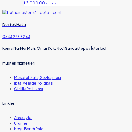
₺
3.000,00
kdv dahil
Destek Hattı
0533 278 82 63
Kemal Türkler Mah. Ömür Sok. No:1 Sancaktepe / İstanbul
Müşteri hizmetleri
Mesafeli Satış Sözleşmesi
İptal ve İade Politikası
Gizlilik Politikası
Linkler
Anasayfa
Ürünler
Koşu Bandı Paleti