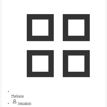
Mağaza
Hesabım