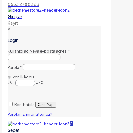
0533 278 82 63
Giriş ve
Kayıt
✕
Login
Kullanıcı adı veya e-posta adresi
*
Parola
*
güvenlik kodu
76 −
= 70
Beni hatırla
Giriş Yap
Parolanızı mı unuttunuz?
0
Sepet