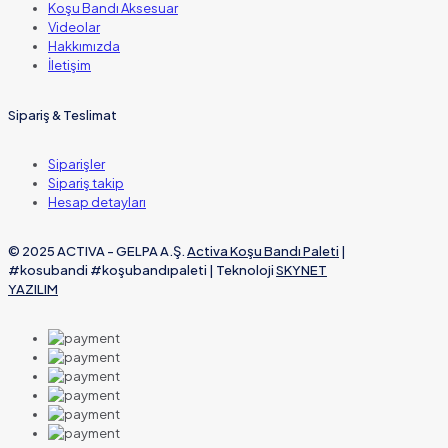
Koşu Bandı Aksesuar
Videolar
Hakkımızda
İletişim
Sipariş & Teslimat
Siparişler
Sipariş takip
Hesap detayları
© 2025 ACTIVA - GELPA A.Ş.
Activa Koşu Bandı Paleti
|
#kosubandi #koşubandıpaleti | Teknoloji
SKYNET
YAZILIM