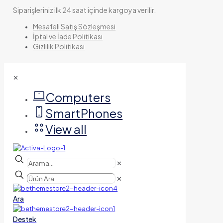
Siparişleriniz ilk 24 saat içinde kargoya verilir.
Mesafeli Satış Sözleşmesi
İptal ve İade Politikası
Gizlilik Politikası
✕
Computers
SmartPhones
View all
✕
✕
Ara
Destek