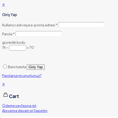
✕
Giriş Yap
Kullanıcı adı veya e-posta adresi
*
Parola
*
güvenlik kodu
76 −
= 70
Beni hatırla
Giriş Yap
Parolanızı mı unuttunuz?
✕
Cart
Ödeme sayfasına git
Alışverişe devam et
Sepetim