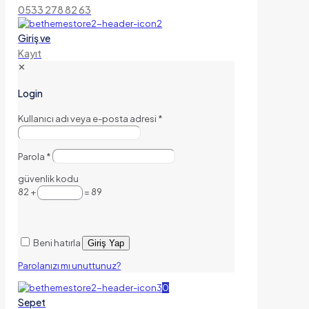
0533 278 82 63
Giriş ve
Kayıt
✕
Login
Kullanıcı adı veya e-posta adresi
*
Parola
*
güvenlik kodu
82 +
= 89
Beni hatırla
Giriş Yap
Parolanızı mı unuttunuz?
0
Sepet