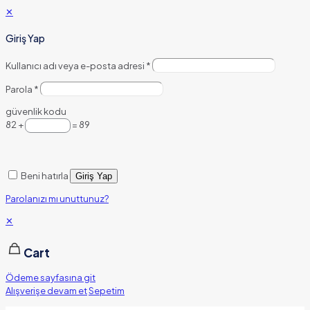
✕
Giriş Yap
Kullanıcı adı veya e-posta adresi
*
Parola
*
güvenlik kodu
82 +
= 89
Beni hatırla
Giriş Yap
Parolanızı mı unuttunuz?
✕
Cart
Ödeme sayfasına git
Alışverişe devam et
Sepetim