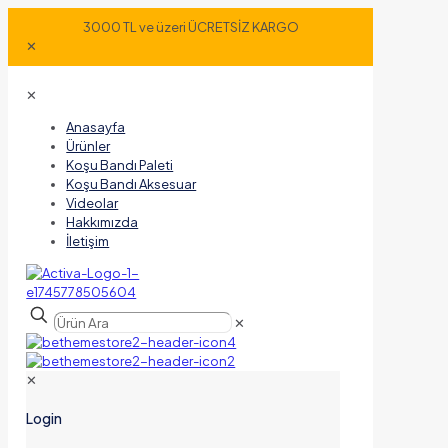
3000 TL ve üzeri ÜCRETSİZ KARGO
✕
✕
Anasayfa
Ürünler
Koşu Bandı Paleti
Koşu Bandı Aksesuar
Videolar
Hakkımızda
İletişim
✕
✕
Login