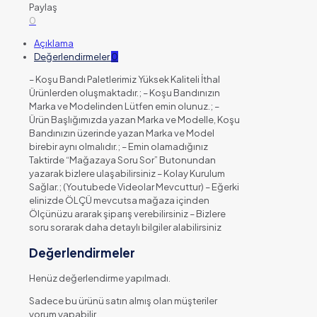
Paylaş
0
Açıklama
Değerlendirmeler
0
– Koşu Bandı Paletlerimiz Yüksek Kaliteli İthal
Ürünlerden oluşmaktadır.; – Koşu Bandınızın
Marka ve Modelinden Lütfen emin olunuz.; –
Ürün Başlığımızda yazan Marka ve Modelle, Koşu
Bandınızın üzerinde yazan Marka ve Model
birebir aynı olmalıdır.; – Emin olamadığınız
Taktirde “Mağazaya Soru Sor” Butonundan
yazarak bizlere ulaşabilirsiniz – Kolay Kurulum
Sağlar.; (Youtubede Videolar Mevcuttur) – Eğerki
elinizde ÖLÇÜ mevcutsa mağaza içinden
Ölçünüzu ararak şiparış verebilirsiniz – Bizlere
soru sorarak daha detaylı bilgiler alabilirsiniz
Değerlendirmeler
Henüz değerlendirme yapılmadı.
Sadece bu ürünü satın almış olan müşteriler
yorum yapabilir.