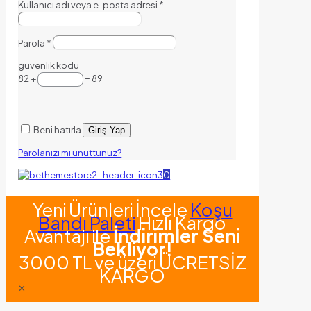
Kullanıcı adı veya e-posta adresi
*
Parola
*
güvenlik kodu
82 +
= 89
Beni hatırla
Giriş Yap
Parolanızı mı unuttunuz?
0
Yeni Ürünleri İncele
Koşu
Bandı Paleti
Hızlı Kargo
Avantajı ile
İndirimler Seni
Bekliyor!
3000 TL ve üzeri ÜCRETSİZ
KARGO
✕