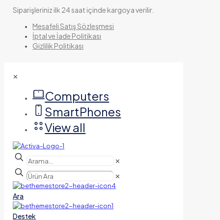
Siparişleriniz ilk 24 saat içinde kargoya verilir.
Mesafeli Satış Sözleşmesi
İptal ve İade Politikası
Gizlilik Politikası
✕
Computers
SmartPhones
View all
✕
✕
Ara
Destek