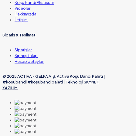
Koşu Bandı Aksesuar
Videolar
Hakkımızda
İletişim
Sipariş & Teslimat
Siparişler
Sipariş takip
Hesap detayları
© 2025 ACTIVA - GELPA A.Ş.
Activa Koşu Bandı Paleti
|
#kosubandi #koşubandıpaleti | Teknoloji
SKYNET
YAZILIM