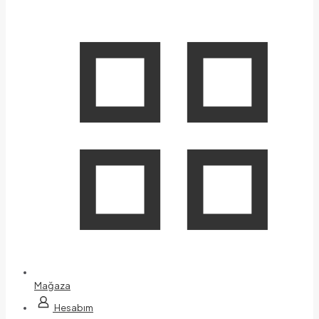
Mağaza
Hesabım