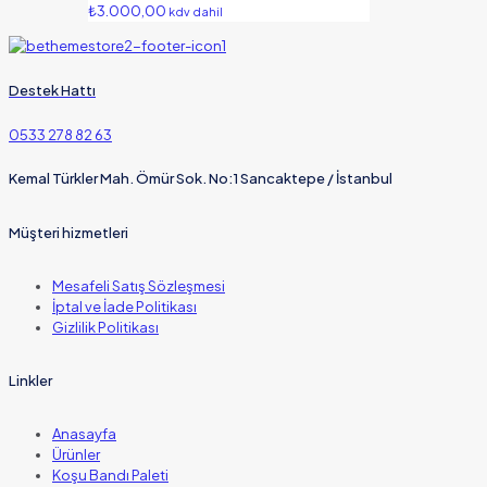
₺
3.000,00
kdv dahil
Destek Hattı
0533 278 82 63
Kemal Türkler Mah. Ömür Sok. No:1 Sancaktepe / İstanbul
Müşteri hizmetleri
Mesafeli Satış Sözleşmesi
İptal ve İade Politikası
Gizlilik Politikası
Linkler
Anasayfa
Ürünler
Koşu Bandı Paleti