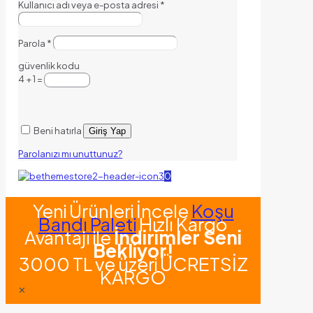
Kullanıcı adı veya e-posta adresi
*
Parola
*
güvenlik kodu
4 + 1 =
Beni hatırla
Giriş Yap
Parolanızı mı unuttunuz?
0
Yeni Ürünleri İncele
Koşu
Bandı Paleti
Hızlı Kargo
Avantajı ile
İndirimler Seni
Bekliyor!
3000 TL ve üzeri ÜCRETSİZ
KARGO
✕