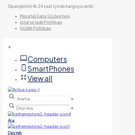
Siparişleriniz ilk 24 saat içinde kargoya verilir.
Mesafeli Satış Sözleşmesi
İptal ve İade Politikası
Gizlilik Politikası
✕
Computers
SmartPhones
View all
✕
✕
Ara
Destek