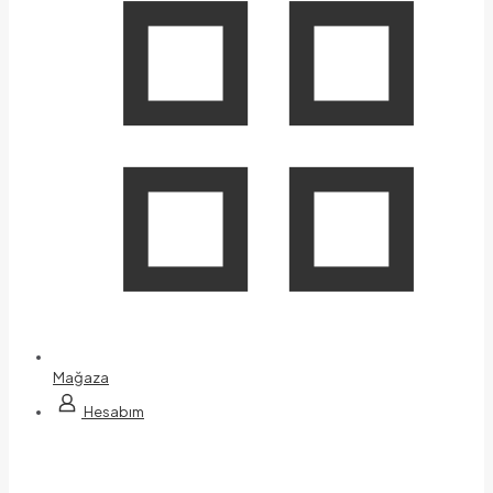
Mağaza
Hesabım