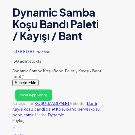
Dynamic Samba
Koşu Bandı Paleti
/ Kayışı / Bant
₺
3.000,00
kdv dahil
150 adet stokta
Dynamic Samba Koşu Bandı Paleti / Kayışı / Bant
adet
Sepete Ekle
WhatsApp Sipariş
Kategoriler:
KOŞU BANDI PALET
Etiketler:
Bantı
Kayisi
kosu bandi palet
Kosu bandi servisi
kosu
bandi tamiri
Marka:
Dynamic
Paylaş
0