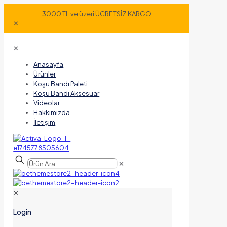
3000 TL ve üzeri ÜCRETSİZ KARGO
✕
✕
Anasayfa
Ürünler
Koşu Bandı Paleti
Koşu Bandı Aksesuar
Videolar
Hakkımızda
İletişim
✕
✕
Login