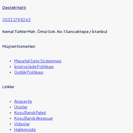
Destek Hattı
0533 278 82 63
Kemal Türkler Mah. Ömür Sok. No:1 Sancaktepe / İstanbul
Müşteri hizmetleri
Mesafeli Satış Sözleşmesi
İptal ve İade Politikası
Gizlilik Politikası
Linkler
Anasayfa
Ürünler
Koşu Bandı Paleti
Koşu Bandı Aksesuar
Videolar
Hakkımızda