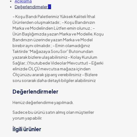
Açıklama
Değerlendirmeler
0
– Koşu Bandı Paletlerimiz Yüksek Kaliteli İthal
Ürünlerden oluşmaktadır.; – Koşu Bandınızın
Marka ve Modelinden Lütfen emin olunuz.; –
Ürün Başlığımızda yazan Marka ve Modelle, Koşu
Bandınızın üzerinde yazan Marka ve Model
birebir aynı olmalıdır.; – Emin olamadığınız
Taktirde “Mağazaya Soru Sor” Butonundan
yazarak bizlere ulaşabilirsiniz – Kolay Kurulum
Sağlar.; (Youtubede Videolar Mevcuttur) – Eğerki
elinizde ÖLÇÜ mevcutsa mağaza içinden
Ölçünüzu ararak şiparış verebilirsiniz – Bizlere
soru sorarak daha detaylı bilgiler alabilirsiniz
Değerlendirmeler
Henüz değerlendirme yapılmadı.
Sadece bu ürünü satın almış olan müşteriler
yorum yapabilir.
İlgili ürünler