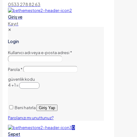
0533 278 82 63
Giriş ve
Kayıt
✕
Login
Kullanıcı adı veya e-posta adresi
*
Parola
*
güvenlik kodu
4 + 1 =
Beni hatırla
Giriş Yap
Parolanızı mı unuttunuz?
0
Sepet