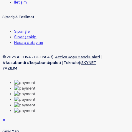
İletişim
Sipariş & Teslimat
Siparişler
Sipariş takip
Hesap detayları
© 2025 ACTIVA - GELPA A.Ş.
Activa Koşu Bandı Paleti
|
#kosubandi #koşubandıpaleti | Teknoloji
SKYNET
YAZILIM
✕
Giriş Yap