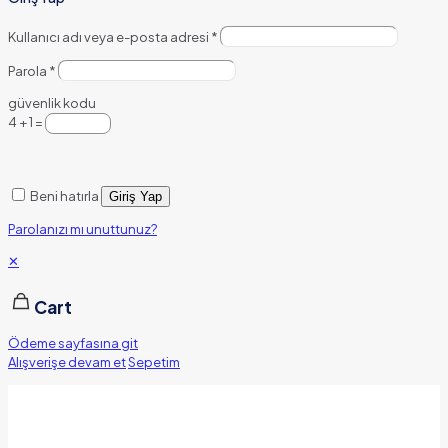
Kullanıcı adı veya e-posta adresi
*
Parola
*
güvenlik kodu
4 + 1 =
Beni hatırla
Giriş Yap
Parolanızı mı unuttunuz?
✕
Cart
Ödeme sayfasına git
Alışverişe devam et
Sepetim