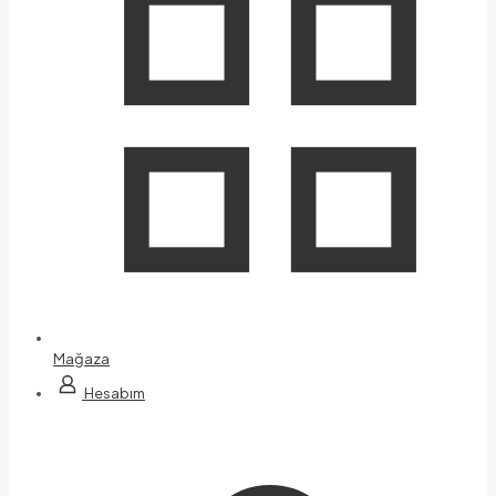
Mağaza
Hesabım