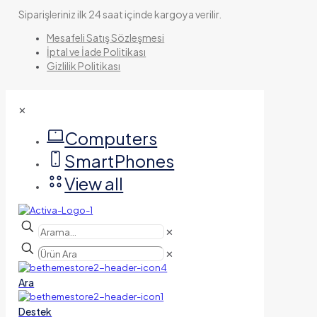
Siparişleriniz ilk 24 saat içinde kargoya verilir.
Mesafeli Satış Sözleşmesi
İptal ve İade Politikası
Gizlilik Politikası
✕
Computers
SmartPhones
View all
✕
✕
Ara
Destek