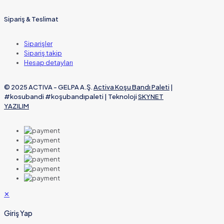
Sipariş & Teslimat
Siparişler
Sipariş takip
Hesap detayları
© 2025 ACTIVA - GELPA A.Ş.
Activa Koşu Bandı Paleti
|
#kosubandi #koşubandıpaleti | Teknoloji
SKYNET
YAZILIM
✕
Giriş Yap