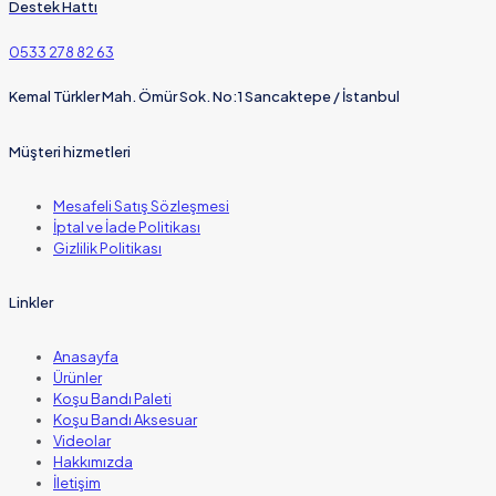
Destek Hattı
0533 278 82 63
Kemal Türkler Mah. Ömür Sok. No:1 Sancaktepe / İstanbul
Müşteri hizmetleri
Mesafeli Satış Sözleşmesi
İptal ve İade Politikası
Gizlilik Politikası
Linkler
Anasayfa
Ürünler
Koşu Bandı Paleti
Koşu Bandı Aksesuar
Videolar
Hakkımızda
İletişim