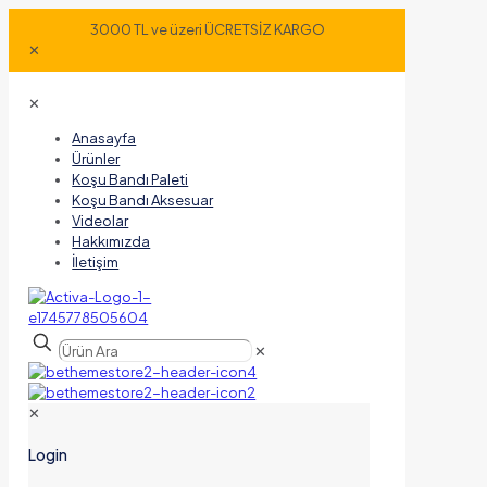
3000 TL ve üzeri ÜCRETSİZ KARGO
✕
✕
Anasayfa
Ürünler
Koşu Bandı Paleti
Koşu Bandı Aksesuar
Videolar
Hakkımızda
İletişim
✕
✕
Login