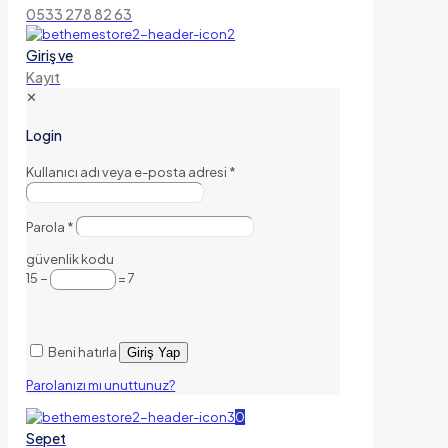
0533 278 82 63
Giriş ve
Kayıt
✕
Login
Kullanıcı adı veya e-posta adresi
*
Parola
*
güvenlik kodu
15 −
= 7
Beni hatırla
Giriş Yap
Parolanızı mı unuttunuz?
0
Sepet