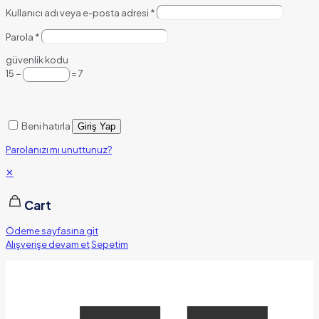
Kullanıcı adı veya e-posta adresi
*
Parola
*
güvenlik kodu
15 −
= 7
Beni hatırla
Giriş Yap
Parolanızı mı unuttunuz?
✕
Cart
Ödeme sayfasına git
Alışverişe devam et
Sepetim