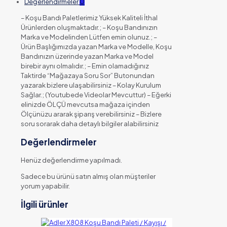
Değerlendirmeler
0
– Koşu Bandı Paletlerimiz Yüksek Kaliteli İthal
Ürünlerden oluşmaktadır.; – Koşu Bandınızın
Marka ve Modelinden Lütfen emin olunuz.; –
Ürün Başlığımızda yazan Marka ve Modelle, Koşu
Bandınızın üzerinde yazan Marka ve Model
birebir aynı olmalıdır.; – Emin olamadığınız
Taktirde “Mağazaya Soru Sor” Butonundan
yazarak bizlere ulaşabilirsiniz – Kolay Kurulum
Sağlar.; (Youtubede Videolar Mevcuttur) – Eğerki
elinizde ÖLÇÜ mevcutsa mağaza içinden
Ölçünüzu ararak şiparış verebilirsiniz – Bizlere
soru sorarak daha detaylı bilgiler alabilirsiniz
Değerlendirmeler
Henüz değerlendirme yapılmadı.
Sadece bu ürünü satın almış olan müşteriler
yorum yapabilir.
İlgili ürünler