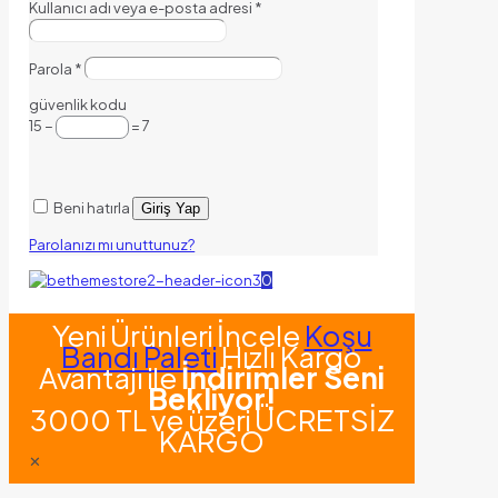
Kullanıcı adı veya e-posta adresi
*
Parola
*
güvenlik kodu
15 −
= 7
Beni hatırla
Giriş Yap
Parolanızı mı unuttunuz?
0
Yeni Ürünleri İncele
Koşu
Bandı Paleti
Hızlı Kargo
Avantajı ile
İndirimler Seni
Bekliyor!
3000 TL ve üzeri ÜCRETSİZ
KARGO
✕