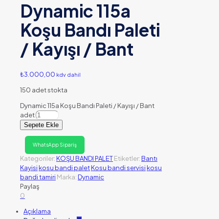
Dynamic 115a
Koşu Bandı Paleti
/ Kayışı / Bant
₺
3.000,00
kdv dahil
150 adet stokta
Dynamic 115a Koşu Bandı Paleti / Kayışı / Bant
adet
Sepete Ekle
WhatsApp Sipariş
Kategoriler:
KOŞU BANDI PALET
Etiketler:
Bantı
Kayisi
kosu bandi palet
Kosu bandi servisi
kosu
bandi tamiri
Marka:
Dynamic
Paylaş
0
Açıklama