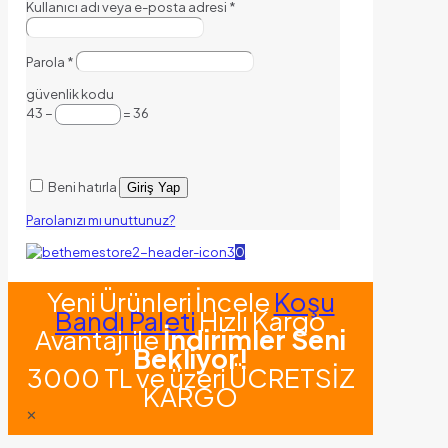
Kullanıcı adı veya e-posta adresi
*
Parola
*
güvenlik kodu
43 −
= 36
Beni hatırla
Giriş Yap
Parolanızı mı unuttunuz?
0
Yeni Ürünleri İncele
Koşu
Bandı Paleti
Hızlı Kargo
Avantajı ile
İndirimler Seni
Bekliyor!
3000 TL ve üzeri ÜCRETSİZ
KARGO
✕