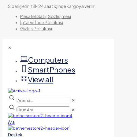
Siparişleriniz ilk 24 saat içinde kargoya verilir.
Mesafeli Satış Sözleşmesi
İptal ve İade Politikası
Gizlilik Politikası
✕
Computers
SmartPhones
View all
✕
✕
Ara
Destek