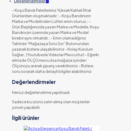
Değerlendirmeler
0
– Koşu Bandı Paletlerimiz Yüksek Kaliteli İthal
Ürünlerden oluşmaktadır.; – Koşu Bandınızın
Marka ve Modelinden Lütfen emin olunuz.; –
Ürün Başlığımızda yazan Marka ve Modelle, Koşu
Bandınızın üzerinde yazan Marka ve Model
birebir aynı olmalıdır.; – Emin olamadığınız
Taktirde “Mağazaya Soru Sor” Butonundan
yazarak bizlere ulaşabilirsiniz – Kolay Kurulum
Sağlar.; (Youtubede Videolar Mevcuttur) – Eğerki
elinizde ÖLÇÜ mevcutsa mağaza içinden
Ölçünüzu ararak şiparış verebilirsiniz – Bizlere
soru sorarak daha detaylı bilgiler alabilirsiniz
Değerlendirmeler
Henüz değerlendirme yapılmadı.
Sadece bu ürünü satın almış olan müşteriler
yorum yapabilir.
İlgili ürünler