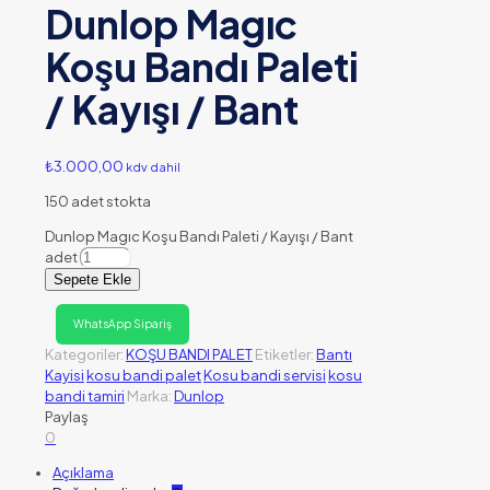
Dunlop Magıc
Koşu Bandı Paleti
/ Kayışı / Bant
₺
3.000,00
kdv dahil
150 adet stokta
Dunlop Magıc Koşu Bandı Paleti / Kayışı / Bant
adet
Sepete Ekle
WhatsApp Sipariş
Kategoriler:
KOŞU BANDI PALET
Etiketler:
Bantı
Kayisi
kosu bandi palet
Kosu bandi servisi
kosu
bandi tamiri
Marka:
Dunlop
Paylaş
0
Açıklama