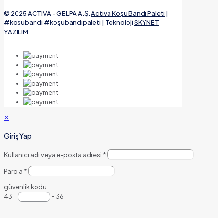
© 2025 ACTIVA - GELPA A.Ş.
Activa Koşu Bandı Paleti
|
#kosubandi #koşubandıpaleti | Teknoloji
SKYNET
YAZILIM
✕
Giriş Yap
Kullanıcı adı veya e-posta adresi
*
Parola
*
güvenlik kodu
43 −
= 36