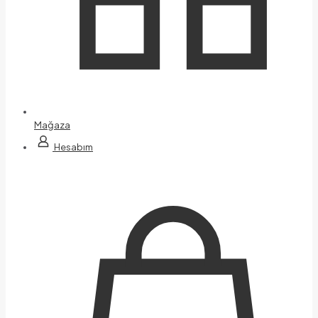
Mağaza
Hesabım