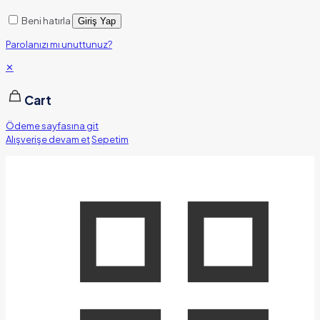
Beni hatırla
Giriş Yap
Parolanızı mı unuttunuz?
✕
Cart
Ödeme sayfasına git
Alışverişe devam et
Sepetim