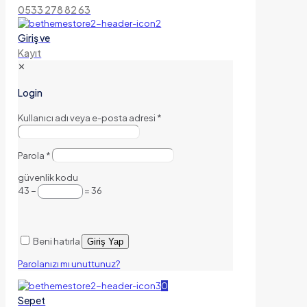
0533 278 82 63
Giriş ve
Kayıt
✕
Login
Kullanıcı adı veya e-posta adresi
*
Parola
*
güvenlik kodu
43 −
= 36
Beni hatırla
Giriş Yap
Parolanızı mı unuttunuz?
0
Sepet