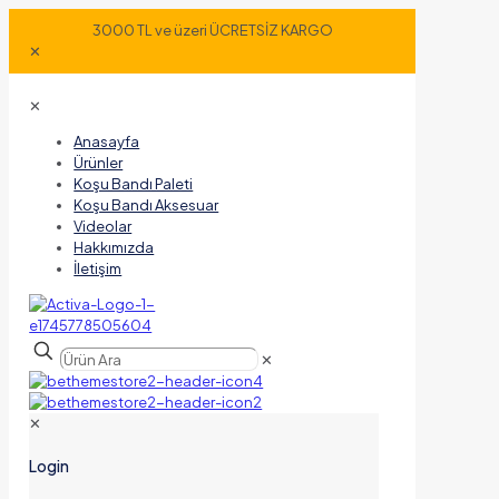
3000 TL ve üzeri ÜCRETSİZ KARGO
✕
✕
Anasayfa
Ürünler
Koşu Bandı Paleti
Koşu Bandı Aksesuar
Videolar
Hakkımızda
İletişim
✕
✕
Login