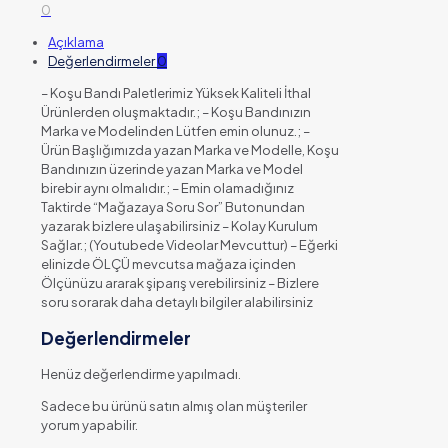
0
Açıklama
Değerlendirmeler
0
– Koşu Bandı Paletlerimiz Yüksek Kaliteli İthal
Ürünlerden oluşmaktadır.; – Koşu Bandınızın
Marka ve Modelinden Lütfen emin olunuz.; –
Ürün Başlığımızda yazan Marka ve Modelle, Koşu
Bandınızın üzerinde yazan Marka ve Model
birebir aynı olmalıdır.; – Emin olamadığınız
Taktirde “Mağazaya Soru Sor” Butonundan
yazarak bizlere ulaşabilirsiniz – Kolay Kurulum
Sağlar.; (Youtubede Videolar Mevcuttur) – Eğerki
elinizde ÖLÇÜ mevcutsa mağaza içinden
Ölçünüzu ararak şiparış verebilirsiniz – Bizlere
soru sorarak daha detaylı bilgiler alabilirsiniz
Değerlendirmeler
Henüz değerlendirme yapılmadı.
Sadece bu ürünü satın almış olan müşteriler
yorum yapabilir.