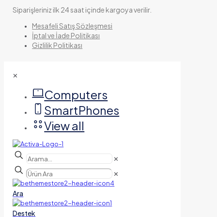
Siparişleriniz ilk 24 saat içinde kargoya verilir.
Mesafeli Satış Sözleşmesi
İptal ve İade Politikası
Gizlilik Politikası
✕
Computers
SmartPhones
View all
✕
✕
Ara
Destek