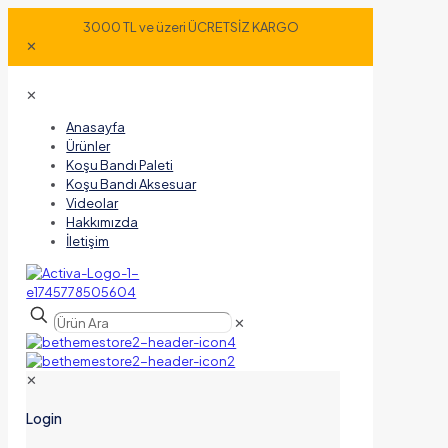
3000 TL ve üzeri ÜCRETSİZ KARGO
✕
✕
Anasayfa
Ürünler
Koşu Bandı Paleti
Koşu Bandı Aksesuar
Videolar
Hakkımızda
İletişim
✕
✕
Login