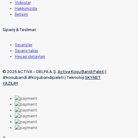
Videolar
Hakkımızda
İletişim
Sipariş & Teslimat
Siparişler
Sipariş takip
Hesap detayları
© 2025 ACTIVA - GELPA A.Ş.
Activa Koşu Bandı Paleti
|
#kosubandi #koşubandıpaleti | Teknoloji
SKYNET
YAZILIM
✕