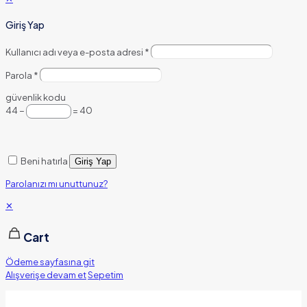
Giriş Yap
Kullanıcı adı veya e-posta adresi
*
Parola
*
güvenlik kodu
44 −
= 40
Beni hatırla
Giriş Yap
Parolanızı mı unuttunuz?
✕
Cart
Ödeme sayfasına git
Alışverişe devam et
Sepetim