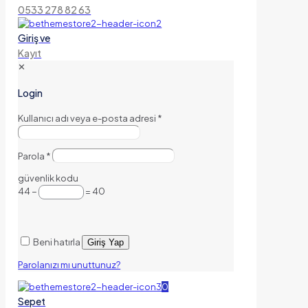
0533 278 82 63
Giriş ve
Kayıt
✕
Login
Kullanıcı adı veya e-posta adresi
*
Parola
*
güvenlik kodu
44 −
= 40
Beni hatırla
Giriş Yap
Parolanızı mı unuttunuz?
0
Sepet