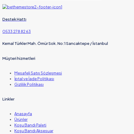
Destek Hattı
0533 278 82 63
Kemal Türkler Mah. Ömür Sok. No:1 Sancaktepe / İstanbul
Müşteri hizmetleri
Mesafeli Satış Sözleşmesi
İptal ve İade Politikası
Gizlilik Politikası
Linkler
Anasayfa
Ürünler
Koşu Bandı Paleti
Koşu Bandı Aksesuar