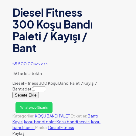
Diesel Fitness
300 Koşu Bandı
Paleti / Kayışı /
Bant
₺
5.500,00
kdv dahil
150 adet stokta
Diesel Fitness 300 Koşu Bandı Paleti / Kayışı /
Bant adet
Sepete Ekle
WhatsApp Sipariş
Kategoriler:
KOŞU BANDI PALET
Etiketler:
Bantı
Kayisi
kosu bandi palet
Kosu bandi servisi
kosu
bandi tamiri
Marka:
Diesel Fitness
Paylaş