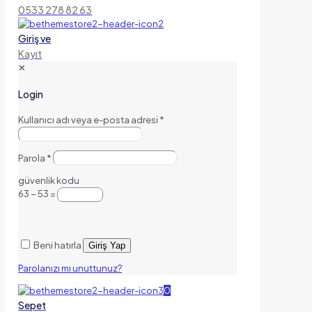
0533 278 82 63
Giriş ve
Kayıt
✕
Login
Kullanıcı adı veya e-posta adresi
*
Parola
*
güvenlik kodu
63 − 53 =
Beni hatırla
Giriş Yap
Parolanızı mı unuttunuz?
0
Sepet