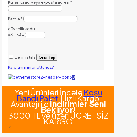
Kullanıcı adı veya e-posta adresi
*
Parola
*
güvenlik kodu
63 − 53 =
Beni hatırla
Giriş Yap
Parolanızı mı unuttunuz?
0
Yeni Ürünleri İncele
Koşu
Bandı Paleti
Hızlı Kargo
Avantajı ile
İndirimler Seni
Bekliyor!
3000 TL ve üzeri ÜCRETSİZ
KARGO
✕