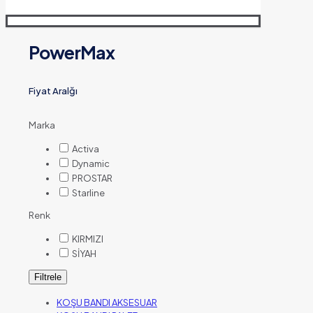
PowerMax
Fiyat Aralğı
Marka
Activa
Dynamic
PROSTAR
Starline
Renk
KIRMIZI
SİYAH
Filtrele
KOŞU BANDI AKSESUAR