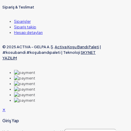
Sipariş & Teslimat
Siparişler
Sipariş takip
Hesap detayları
© 2025 ACTIVA - GELPA A.Ş.
Activa Koşu Bandı Paleti
|
#kosubandi #koşubandıpaleti | Teknoloji
SKYNET
YAZILIM
✕
Giriş Yap