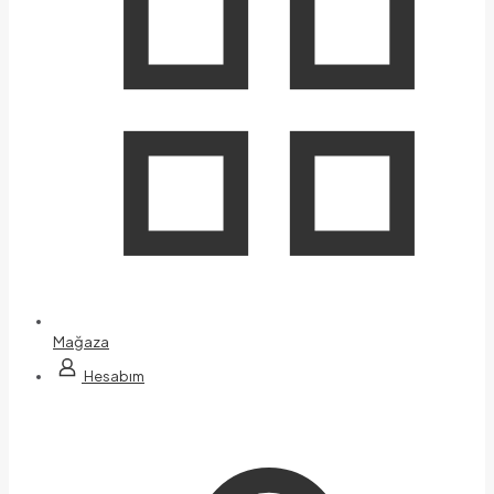
Mağaza
Hesabım