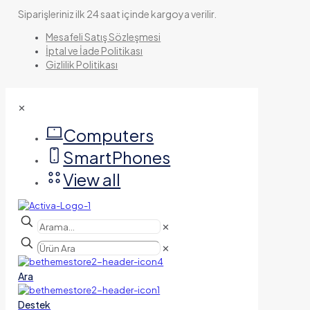
Siparişleriniz ilk 24 saat içinde kargoya verilir.
Mesafeli Satış Sözleşmesi
İptal ve İade Politikası
Gizlilik Politikası
✕
Computers
SmartPhones
View all
✕
✕
Ara
Destek