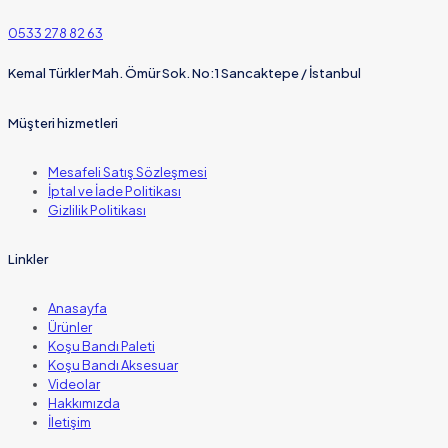
0533 278 82 63
Kemal Türkler Mah. Ömür Sok. No:1 Sancaktepe / İstanbul
Müşteri hizmetleri
Mesafeli Satış Sözleşmesi
İptal ve İade Politikası
Gizlilik Politikası
Linkler
Anasayfa
Ürünler
Koşu Bandı Paleti
Koşu Bandı Aksesuar
Videolar
Hakkımızda
İletişim