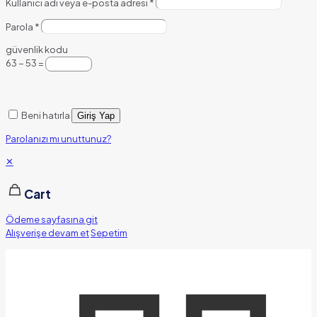
Kullanıcı adı veya e-posta adresi
*
Parola
*
güvenlik kodu
63 − 53 =
Beni hatırla
Giriş Yap
Parolanızı mı unuttunuz?
✕
Cart
Ödeme sayfasına git
Alışverişe devam et
Sepetim