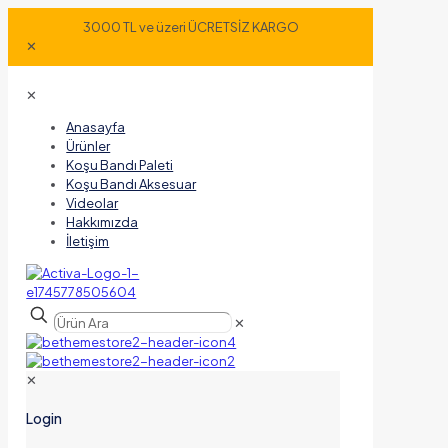
3000 TL ve üzeri ÜCRETSİZ KARGO
✕
✕
Anasayfa
Ürünler
Koşu Bandı Paleti
Koşu Bandı Aksesuar
Videolar
Hakkımızda
İletişim
✕
✕
Login