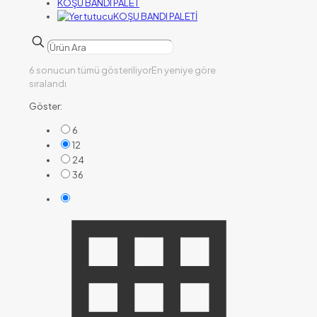
KOŞU BANDI PALET
KOŞU BANDI PALETİ
6 sonucun tümü gösteriliyor
En yeniye göre
sıralandı
Göster:
6
12
24
36