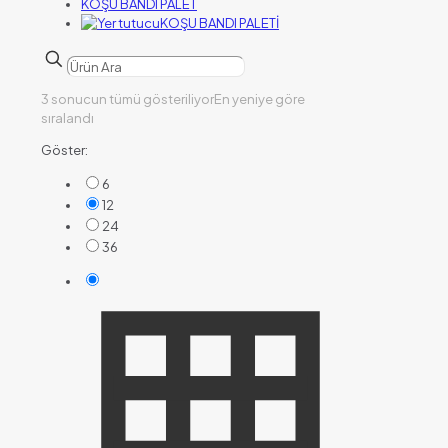
KOŞU BANDI PALET
KOŞU BANDI PALETİ
3 sonucun tümü gösteriliyor
En yeniye göre
sıralandı
Göster:
6
12
24
36