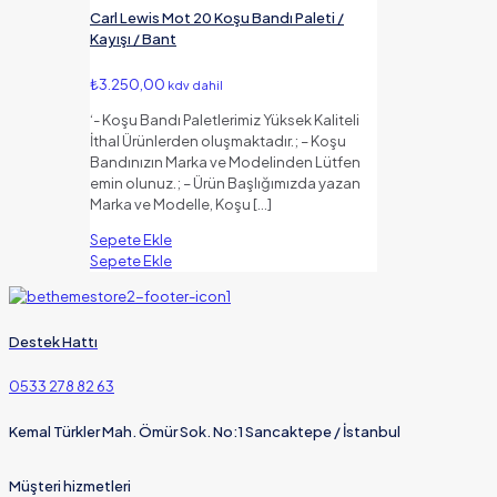
Carl Lewis Mot 20 Koşu Bandı Paleti /
Kayışı / Bant
₺
3.250,00
kdv dahil
‘- Koşu Bandı Paletlerimiz Yüksek Kaliteli
İthal Ürünlerden oluşmaktadır.; – Koşu
Bandınızın Marka ve Modelinden Lütfen
emin olunuz.; – Ürün Başlığımızda yazan
Marka ve Modelle, Koşu
[…]
Sepete Ekle
Sepete Ekle
Destek Hattı
0533 278 82 63
Kemal Türkler Mah. Ömür Sok. No:1 Sancaktepe / İstanbul
Müşteri hizmetleri