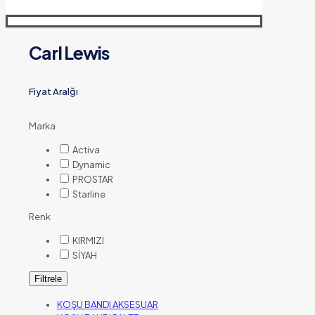
Carl Lewis
Fiyat Aralğı
Marka
Activa
Dynamic
PROSTAR
Starline
Renk
KIRMIZI
SİYAH
Filtrele
KOŞU BANDI AKSESUAR