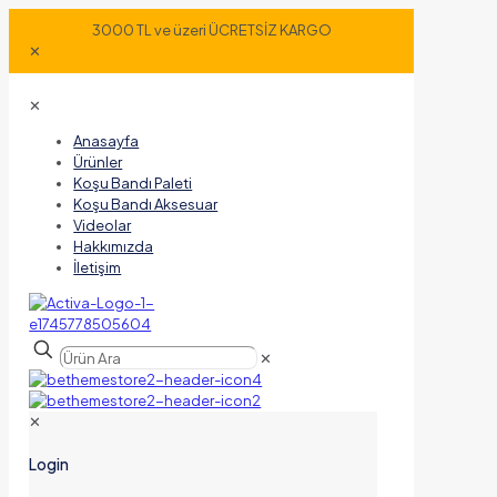
3000 TL ve üzeri ÜCRETSİZ KARGO
✕
✕
Anasayfa
Ürünler
Koşu Bandı Paleti
Koşu Bandı Aksesuar
Videolar
Hakkımızda
İletişim
✕
✕
Login