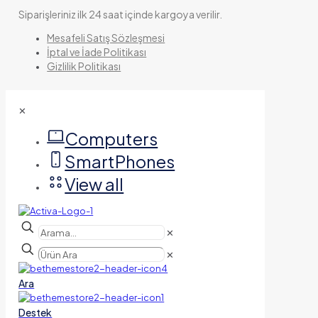
Siparişleriniz ilk 24 saat içinde kargoya verilir.
Mesafeli Satış Sözleşmesi
İptal ve İade Politikası
Gizlilik Politikası
✕
Computers
SmartPhones
View all
✕
✕
Ara
Destek