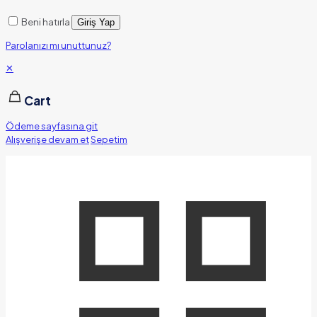
Beni hatırla
Giriş Yap
Parolanızı mı unuttunuz?
✕
Cart
Ödeme sayfasına git
Alışverişe devam et
Sepetim