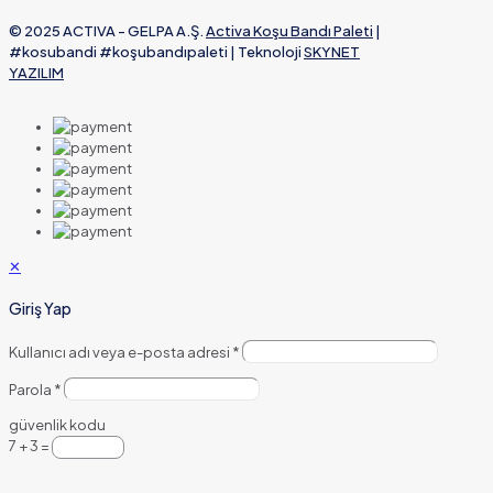
© 2025 ACTIVA - GELPA A.Ş.
Activa Koşu Bandı Paleti
|
#kosubandi #koşubandıpaleti | Teknoloji
SKYNET
YAZILIM
✕
Giriş Yap
Kullanıcı adı veya e-posta adresi
*
Parola
*
güvenlik kodu
7 + 3 =