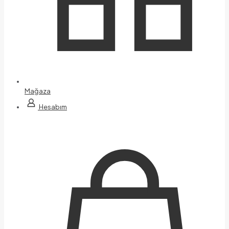
Mağaza
Hesabım