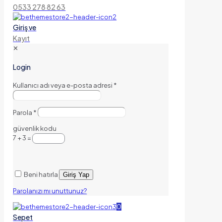
0533 278 82 63
Giriş ve
Kayıt
✕
Login
Kullanıcı adı veya e-posta adresi
*
Parola
*
güvenlik kodu
7 + 3 =
Beni hatırla
Giriş Yap
Parolanızı mı unuttunuz?
0
Sepet