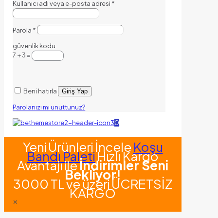
Kullanıcı adı veya e-posta adresi
*
Parola
*
güvenlik kodu
7 + 3 =
Beni hatırla
Giriş Yap
Parolanızı mı unuttunuz?
0
Yeni Ürünleri İncele
Koşu
Bandı Paleti
Hızlı Kargo
Avantajı ile
İndirimler Seni
Bekliyor!
3000 TL ve üzeri ÜCRETSİZ
KARGO
✕